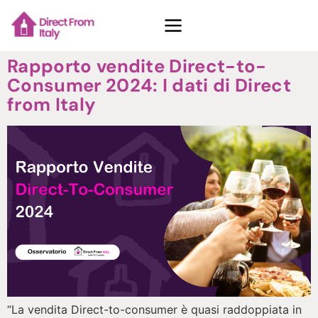
Rapporto vendite Direct-to-
Consumer 2024: I dati di Direct
from Italy
Casi Studio
Chi Siamo
Contatti
Richiedi demo
Vedi piani
“La vendita Direct-to-consumer è quasi raddoppiata in