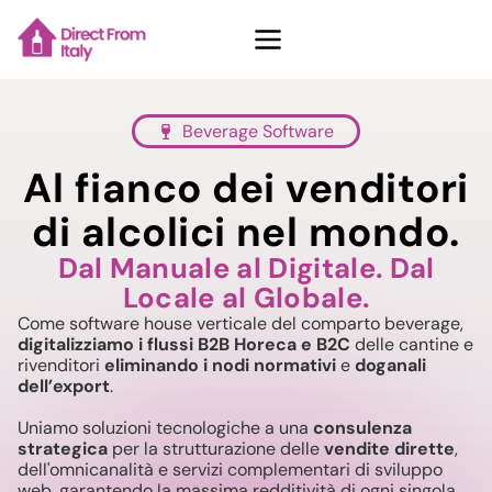
Beverage Software
Casi Studio
Al fianco dei venditori
di alcolici nel mondo.
Chi Siamo
Dal Manuale al Digitale. Dal
Locale al Globale.
Contatti
Come software house verticale del comparto beverage,
digitalizziamo i flussi B2B Horeca e B2C
delle cantine e
rivenditori
eliminando i nodi normativi
e
doganali
dell’export
.
Richiedi demo
Uniamo soluzioni tecnologiche a una
consulenza
strategica
per la strutturazione delle
vendite dirette
,
Vedi piani
dell'omnicanalità e servizi complementari di sviluppo
web, garantendo la massima redditività di ogni singola