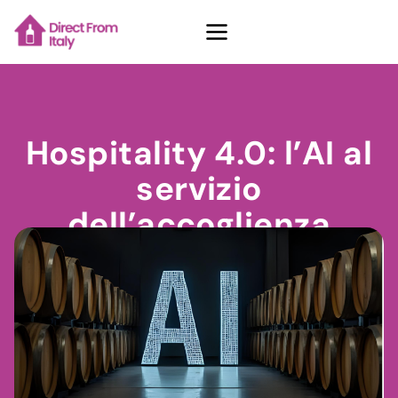
Casi Studio
Hospitality 4.0: l’AI al
servizio
Chi Siamo
dell’accoglienza
Contatti
Dicembre 10, 2025
Ilaria Anelli
Richiedi demo
Vedi piani