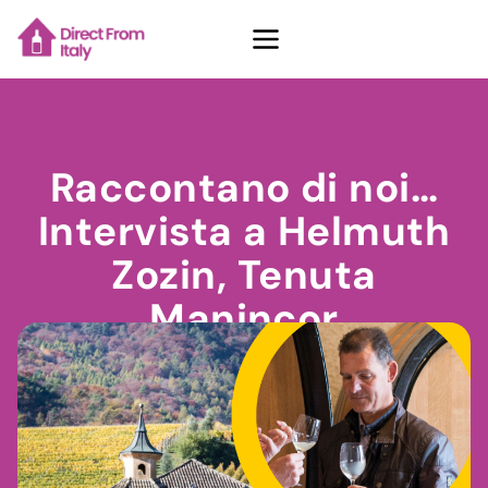
Casi Studio
Raccontano di noi…
Intervista a Helmuth
Chi Siamo
Zozin, Tenuta
Manincor
Contatti
Luglio 20, 2023
Giulia Scatto
Richiedi demo
Vedi piani